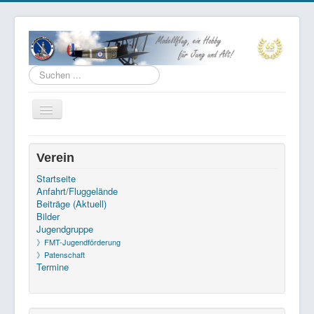
Suchen
...
Navigation
an/aus
Datenschutz
Verein
Impressum
Startseite
Anfahrt/Fluggelände
Kontakt
Beiträge (Aktuell)
Links
Bilder
Jugendgruppe
》FMT-Jugendförderung
Aktuelle Seite:
Startseite
Pressemitteilungen
》Patenschaft
2015
Termine