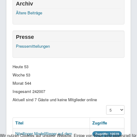
Archiv
Ältere Beiträge
Presse
Pressemitteilungen
Heute
53
Woche
53
Monat
544
Insgesamt
242007
Aktuell sind 7 Gäste und keine Mitglieder online
Anzeige #
Titel
Zugriffe
Nördlinger Modellflieger auf dem
Zugriffe: 10519
Wir nutzen Cookies auf unserer Website. Einige von ihnen sind essenziell für