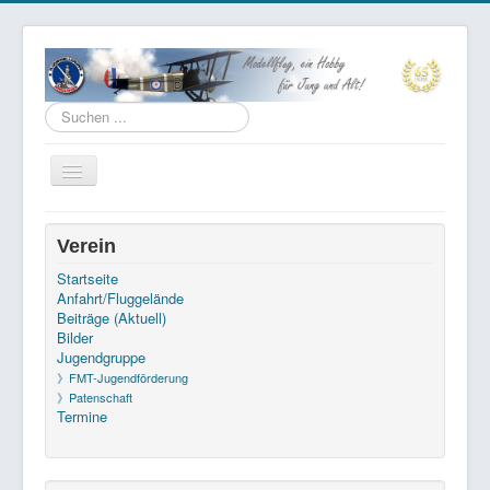
Suchen
...
Navigation
an/aus
Datenschutz
Verein
Impressum
Startseite
Anfahrt/Fluggelände
Kontakt
Beiträge (Aktuell)
Links
Bilder
Jugendgruppe
》FMT-Jugendförderung
Aktuelle Seite:
Startseite
Beiträge (Aktuell)
》Patenschaft
Saisonabschlussfliegen 2025
Termine