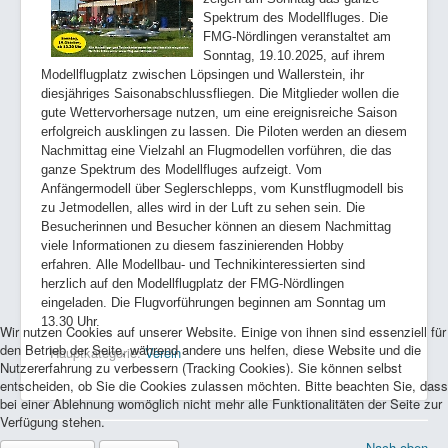
Spektrum des Modellfluges. Die
FMG-Nördlingen veranstaltet am
Sonntag, 19.10.2025, auf ihrem
Modellflugplatz zwischen Löpsingen und Wallerstein, ihr
diesjähriges Saisonabschlussfliegen. Die Mitglieder wollen die
gute Wettervorhersage nutzen, um eine ereignisreiche Saison
erfolgreich ausklingen zu lassen. Die Piloten werden an diesem
Nachmittag eine Vielzahl an Flugmodellen vorführen, die das
ganze Spektrum des Modellfluges aufzeigt. Vom
Anfängermodell über Seglerschlepps, vom Kunstflugmodell bis
zu Jetmodellen, alles wird in der Luft zu sehen sein. Die
Besucherinnen und Besucher können an diesem Nachmittag
viele Informationen zu diesem faszinierenden Hobby
erfahren. Alle Modellbau- und Technikinteressierten sind
herzlich auf den Modellflugplatz der FMG-Nördlingen
eingeladen. Die Flugvorführungen beginnen am Sonntag um
13.30 Uhr.
Wir nutzen Cookies auf unserer Website. Einige von ihnen sind essenziell für
den Betrieb der Seite, während andere uns helfen, diese Website und die
Hauptkategorie:
Verein
Nutzererfahrung zu verbessern (Tracking Cookies). Sie können selbst
entscheiden, ob Sie die Cookies zulassen möchten. Bitte beachten Sie, dass
bei einer Ablehnung womöglich nicht mehr alle Funktionalitäten der Seite zur
Verfügung stehen.
© 2026 FMG-Nördlingen
Nach oben